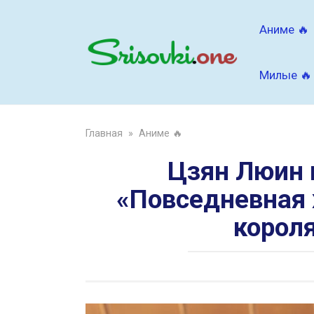
Перейти
к
Аниме 🔥
контенту
Милые 🔥
Главная
»
Аниме 🔥
Цзян Люин 
«Повседневная 
короля