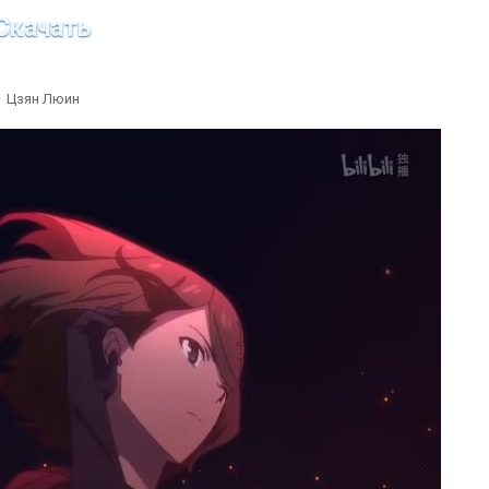
Скачать
Цзян Люин