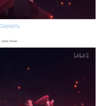
Скачать
Цзян Люин