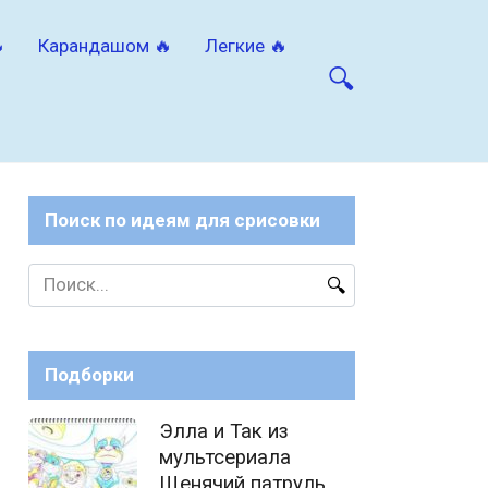

Карандашом 🔥
Легкие 🔥
Поиск по идеям для срисовки
Search
for:
Подборки
Элла и Так из
мультсериала
Щенячий патруль