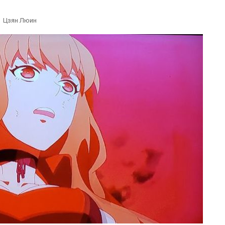
Цзян Люин