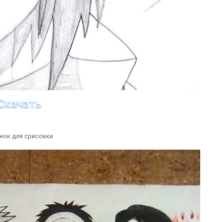
Скачать
нок для срисовки