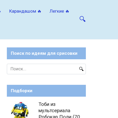

Карандашом 🔥
Легкие 🔥
Поиск по идеям для срисовки
Search
for:
Подборки
Тоби из
мультсериала
Робокар Поли (70