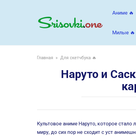
Перейти
к
Аниме 🔥
контенту
Милые 🔥
Главная
»
Для скетчбука 🔥
Наруто и Саск
ка
Культовое аниме Наруто, которое стало
миру, до сих пор не сходит с уст анимеш